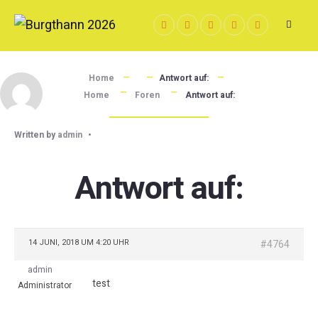
Skip
to
content
Home
Antwort auf:
Home
Foren
Antwort auf:
Written by
admin
•
Antwort auf:
14 JUNI, 2018 UM 4:20 UHR
#4764
admin
test
Administrator