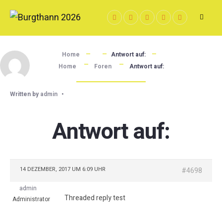
Skip
to
content
Home
Antwort auf:
Home
Foren
Antwort auf:
Written by
admin
•
Antwort auf:
14 DEZEMBER, 2017 UM 6:09 UHR
#4698
admin
Threaded reply test
Administrator