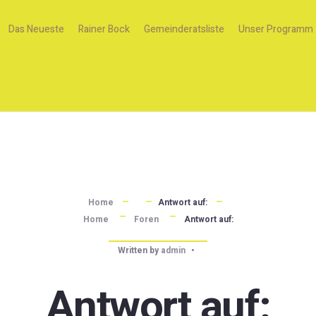
Das Neueste
Rainer Bock
Gemeinderatsliste
Unser Programm
Home
Antwort auf:
Home
Foren
Antwort auf:
Written by
admin
•
Antwort auf: